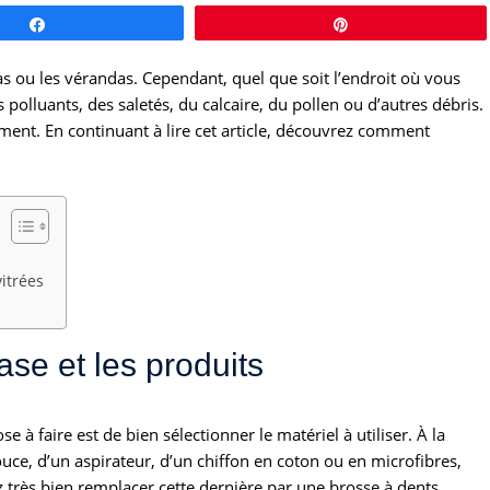
Partagez
Épingle
las ou les vérandas. Cependant, quel que soit l’endroit où vous
s polluants, des saletés, du calcaire, du pollen ou d’autres débris.
rement. En continuant à lire cet article, découvrez comment
vitrées
ase et les produits
e à faire est de bien sélectionner le matériel à utiliser. À la
uce, d’un aspirateur, d’un chiffon en coton ou en microfibres,
z très bien remplacer cette dernière par une brosse à dents.